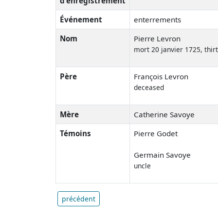
d'enregistrement
Événement
enterrements
Nom
Pierre Levron
mort 20 janvier 1725, thir
Père
François Levron
deceased
Mère
Catherine Savoye
Témoins
Pierre Godet
Germain Savoye
uncle
précédent