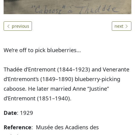
previous
next
We’re off to pick blueberries…
Thadée d’Entremont (1844–1923) and Venerante
d’Entremont’s (1849–1890) blueberry-picking
caboose. He later married Anne “Justine”
d’Entremont (1851–1940).
Date
: 1929
Reference
: Musée des Acadiens des