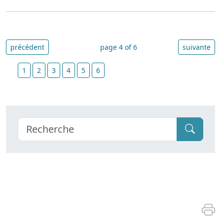
précédent
page 4 of 6
suivante
1
2
3
4
5
6