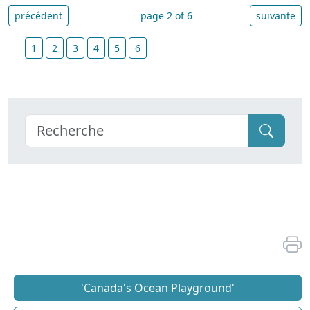
précédent
page 2 of 6
suivante
1
2
3
4
5
6
'Canada's Ocean Playground'