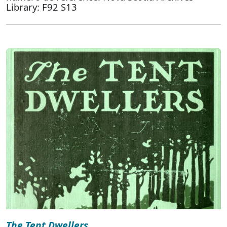
Library: F92 S13
The Tent Dwellers