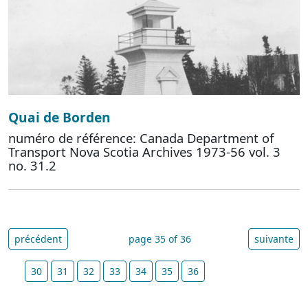
Quai de Borden
numéro de référence: Canada Department of
Transport Nova Scotia Archives 1973-56 vol. 3
no. 31.2
précédent
page 35 of 36
suivante
30
31
32
33
34
35
36