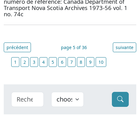
numéro de référence: Canada Department of
Transport Nova Scotia Archives 1973-56 vol. 1
no. 74c
précédent
page 5 of 36
suivante
1
2
3
4
5
6
7
8
9
10