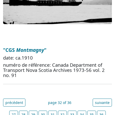
"CGS
Montmagny
"
date: ca.1910
numéro de référence: Canada Department of
Transport Nova Scotia Archives 1973-56 vol. 2
no. 91
précédent
page 32 of 36
suivante
27
28
29
30
31
32
33
34
35
36