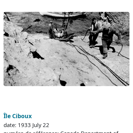
Île Ciboux
date: 1933 July 22