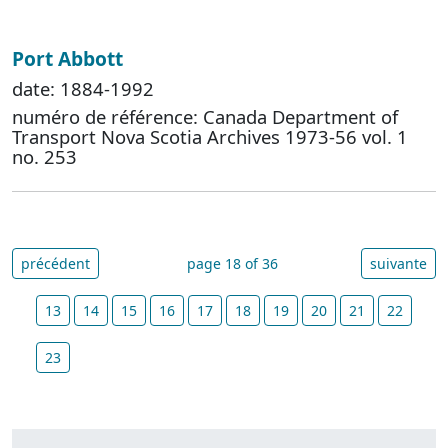
Port Abbott
date: 1884-1992
numéro de référence: Canada Department of
Transport Nova Scotia Archives 1973-56 vol. 1
no. 253
précédent
page 18 of 36
suivante
13
14
15
16
17
18
19
20
21
22
23