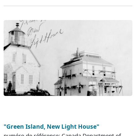
"Green Island, New Light House"
numéro de référence: Canada Department of