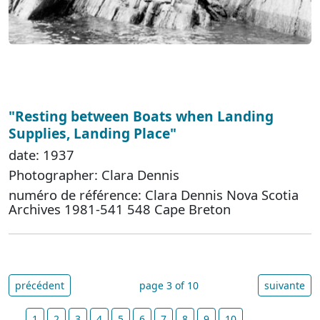
"Resting between Boats when Landing
Supplies, Landing Place"
date: 1937
Photographer: Clara Dennis
numéro de référence: Clara Dennis Nova Scotia
Archives 1981-541 548 Cape Breton
précédent
page 3 of 10
suivante
1
2
3
4
5
6
7
8
9
10