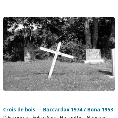
Crois de bois — Baccardax 1974 / Bona 1953
D'Escousse - Église Saint-Hyacinthe - Nouveau