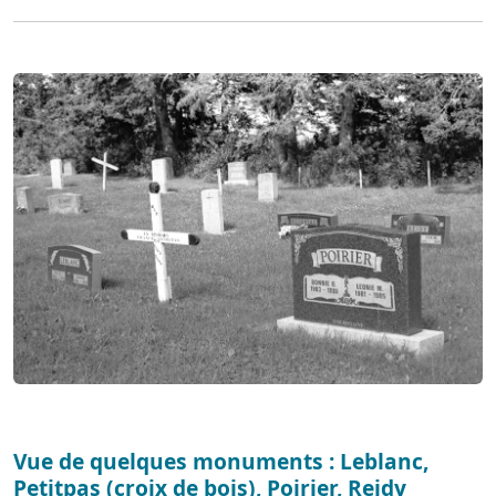
Vue de quelques monuments : Leblanc,
Petitpas (croix de bois), Poirier, Reidy