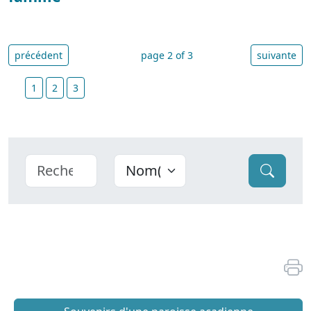
précédent
page 2 of 3
suivante
1
2
3