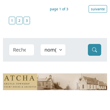
page 1 of 3
suivante
1
2
3